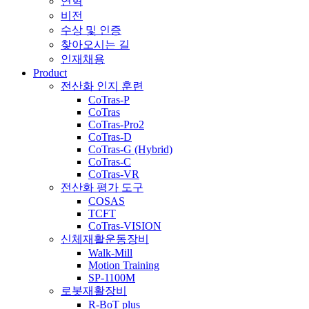
연혁
비전
수상 및 인증
찾아오시는 길
인재채용
Product
전산화 인지 훈련
CoTras-P
CoTras
CoTras-Pro2
CoTras-D
CoTras-G (Hybrid)
CoTras-C
CoTras-VR
전산화 평가 도구
COSAS
TCFT
CoTras-VISION
신체재활운동장비
Walk-Mill
Motion Training
SP-1100M
로봇재활장비
R-BoT plus