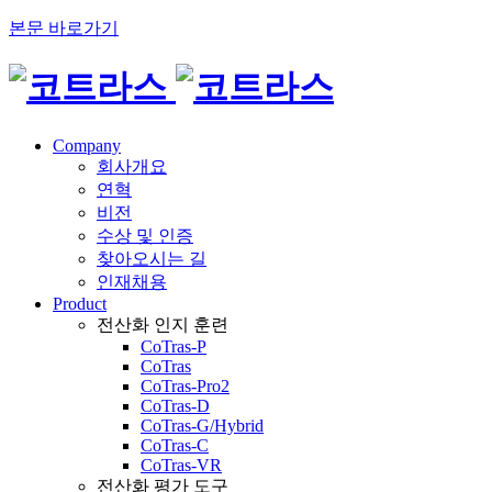
본문 바로가기
Company
회사개요
연혁
비전
수상 및 인증
찾아오시는 길
인재채용
Product
전산화 인지 훈련
CoTras-P
CoTras
CoTras-Pro2
CoTras-D
CoTras-G/Hybrid
CoTras-C
CoTras-VR
전산화 평가 도구