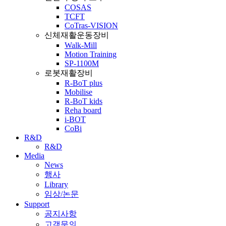
COSAS
TCFT
CoTras-VISION
신체재활운동장비
Walk-Mill
Motion Training
SP-1100M
로봇재활장비
R-BoT plus
Mobilise
R-BoT kids
Reha board
i-BOT
CoBi
R&D
R&D
Media
News
행사
Library
임상/논문
Support
공지사항
고객문의