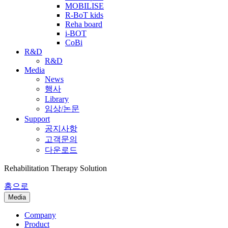
MOBILISE
R-BoT kids
Reha board
i-BOT
CoBi
R&D
R&D
Media
News
행사
Library
임상/논문
Support
공지사항
고객문의
다운로드
Rehabilitation Therapy Solution
홈으로
Media
Company
Product