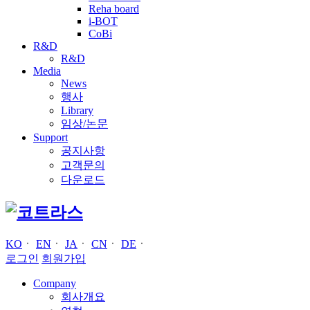
Reha board
i-BOT
CoBi
R&D
R&D
Media
News
행사
Library
임상/논문
Support
공지사항
고객문의
다운로드
KO
ㆍ
EN
ㆍ
JA
ㆍ
CN
ㆍ
DE
ㆍ
로그인
회원가입
Company
회사개요