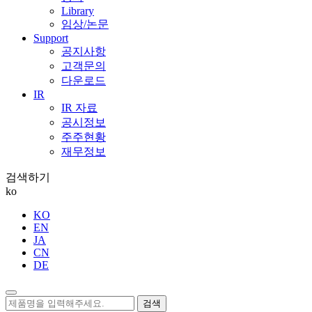
Library
임상/논문
Support
공지사항
고객문의
다운로드
IR
IR 자료
공시정보
주주현황
재무정보
검색하기
ko
KO
EN
JA
CN
DE
검색