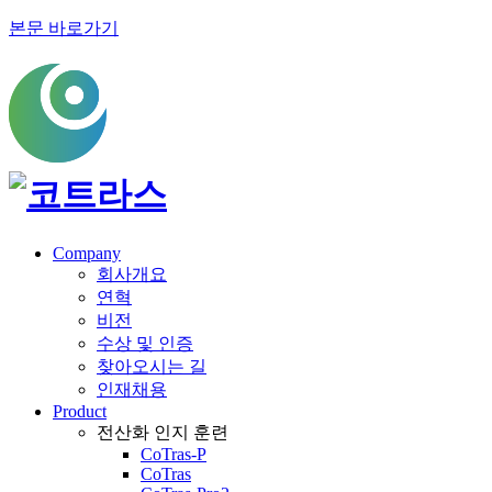
본문 바로가기
Company
회사개요
연혁
비전
수상 및 인증
찾아오시는 길
인재채용
Product
전산화 인지 훈련
CoTras-P
CoTras