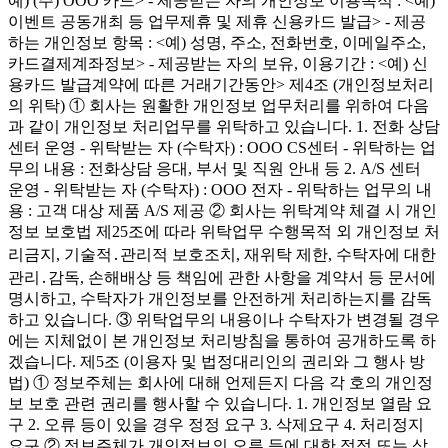
예) (주) OOO 카드> - 제공받는 자의 개인정보 이용목적 : <예)
이벤트 공동개최 등 업무제휴 및 제휴 신용카드 발급> - 제공
하는 개인정보 항목 : <예) 성명, 주소, 전화번호, 이메일주소,
카드결제계좌정보> - 제공받는 자의 보유, 이용기간 : <예) 신
용카드 발급계약에 따른 거래기간동안> 제4조 (개인정보처리
의 위탁) ① 회사는 원활한 개인정보 업무처리를 위하여 다음
과 같이 개인정보 처리업무를 위탁하고 있습니다. 1. 전화 상담
센터 운영 - 위탁받는 자 (수탁자) : OOO CS센터 - 위탁하는 업
무의 내용 : 전화상담 응대, 부서 및 직원 안내 등 2. A/S 센터
운영 - 위탁받는 자 (수탁자) : OOO 전자 - 위탁하는 업무의 내
용 : 고객 대상 제품 A/S 제공 ② 회사는 위탁계약 체결 시 개인
정보 보호법 제25조에 따라 위탁업무 수행목적 외 개인정보 처
리금지, 기술적․관리적 보호조치, 재위탁 제한, 수탁자에 대한
관리․감독, 손해배상 등 책임에 관한 사항을 계약서 등 문서에
명시하고, 수탁자가 개인정보를 안전하게 처리하는지를 감독
하고 있습니다. ③ 위탁업무의 내용이나 수탁자가 변경될 경우
에는 지체없이 본 개인정보 처리방침을 통하여 공개하도록 하
겠습니다. 제5조 (이용자 및 법정대리인의 권리와 그 행사 방
법) ① 정보주체는 회사에 대해 언제든지 다음 각 호의 개인정
보 보호 관련 권리를 행사할 수 있습니다. 1. 개인정보 열람 요
구 2. 오류 등이 있을 경우 정정 요구 3. 삭제요구 4. 처리정지
요구 ② 정보주체가 개인정보의 오류 등에 대한 정정 또는 삭