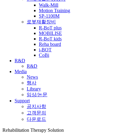
Walk-Mill
Motion Training
SP-1100M
로봇재활장비
R-BoT plus
MOBILISE
R-BoT kids
Reha board
i-BOT
CoBi
R&D
R&D
Media
News
행사
Library
임상/논문
Support
공지사항
고객문의
다운로드
Rehabilitation Therapy Solution