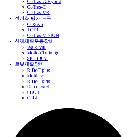
CoTras-G/Hybrid
CoTras-C
CoTras-VR
전산화 평가 도구
COSAS
TCFT
CoTras-VISION
신체재활운동장비
Walk-Mill
Motion Training
SP-1100M
로봇재활장비
R-BoT plus
Mobilise
R-BoT kids
Reha board
i-BOT
CoBi