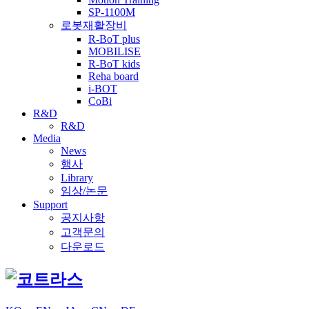
SP-1100M
로봇재활장비
R-BoT plus
MOBILISE
R-BoT kids
Reha board
i-BOT
CoBi
R&D
R&D
Media
News
행사
Library
임상/논문
Support
공지사항
고객문의
다운로드