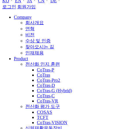
KO
ㆍ
EN
ㆍ
JA
ㆍ
CN
ㆍ
DE
ㆍ
로그인
회원가입
Company
회사개요
연혁
비전
수상 및 인증
찾아오시는 길
인재채용
Product
전산화 인지 훈련
CoTras-P
CoTras
CoTras-Pro2
CoTras-D
CoTras-G (Hybrid)
CoTras-C
CoTras-VR
전산화 평가 도구
COSAS
TCFT
CoTras-VISION
신체재활운동장비