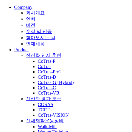
Company
회사개요
연혁
비전
수상 및 인증
찾아오시는 길
인재채용
Product
전산화 인지 훈련
CoTras-P
CoTras
CoTras-Pro2
CoTras-D
CoTras-G (Hybrid)
CoTras-C
CoTras-VR
전산화 평가 도구
COSAS
TCFT
CoTras-VISION
신체재활운동장비
Walk-Mill
Motion Training