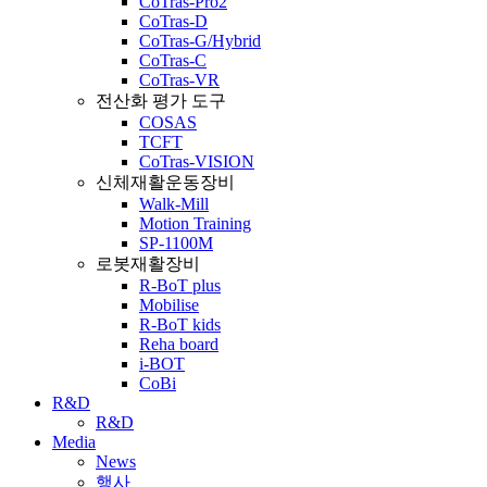
CoTras-Pro2
CoTras-D
CoTras-G/Hybrid
CoTras-C
CoTras-VR
전산화 평가 도구
COSAS
TCFT
CoTras-VISION
신체재활운동장비
Walk-Mill
Motion Training
SP-1100M
로봇재활장비
R-BoT plus
Mobilise
R-BoT kids
Reha board
i-BOT
CoBi
R&D
R&D
Media
News
행사