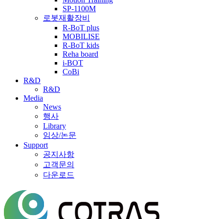
SP-1100M
로봇재활장비
R-BoT plus
MOBILISE
R-BoT kids
Reha board
i-BOT
CoBi
R&D
R&D
Media
News
행사
Library
임상/논문
Support
공지사항
고객문의
다운로드