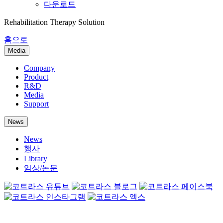
다운로드
Rehabilitation Therapy Solution
홈으로
Media
Company
Product
R&D
Media
Support
News
News
행사
Library
임상/논문