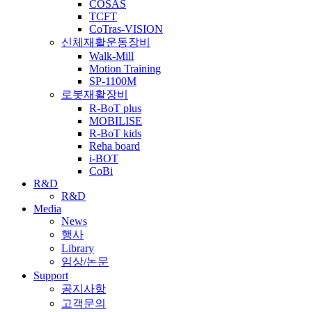
COSAS
TCFT
CoTras-VISION
신체재활운동장비
Walk-Mill
Motion Training
SP-1100M
로봇재활장비
R-BoT plus
MOBILISE
R-BoT kids
Reha board
i-BOT
CoBi
R&D
R&D
Media
News
행사
Library
임상/논문
Support
공지사항
고객문의