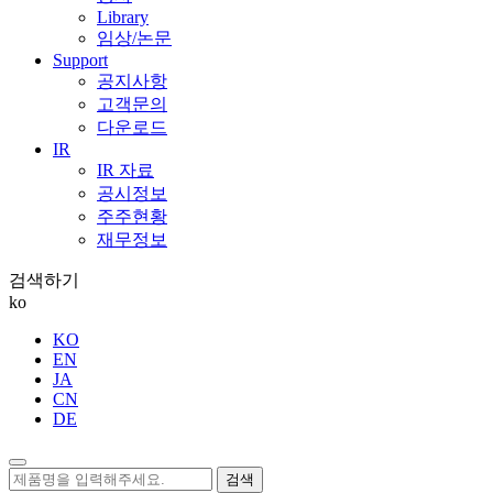
Library
임상/논문
Support
공지사항
고객문의
다운로드
IR
IR 자료
공시정보
주주현황
재무정보
검색하기
ko
KO
EN
JA
CN
DE
검색