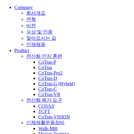
Company
회사개요
연혁
비전
수상 및 인증
찾아오시는 길
인재채용
Product
전산화 인지 훈련
CoTras-P
CoTras
CoTras-Pro2
CoTras-D
CoTras-G (Hybrid)
CoTras-C
CoTras-VR
전산화 평가 도구
COSAS
TCFT
CoTras-VISION
신체재활운동장비
Walk-Mill
Motion Training