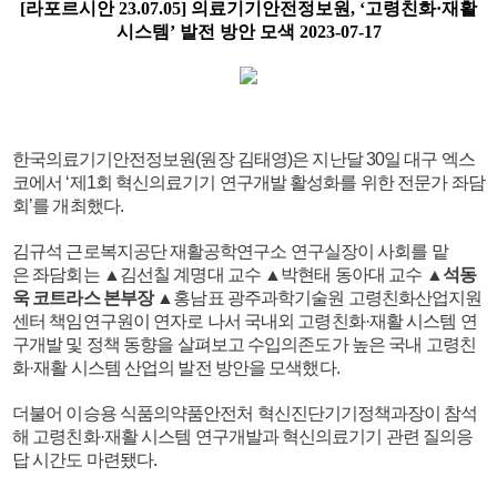
[라포르시안 23.07.05] 의료기기안전정보원, ‘고령친화·재활
시스템’ 발전 방안 모색
2023-07-17
한국의료기기안전정보원(원장 김태영)은 지난달 30일 대구 엑스
코에서 ‘제1회 혁신의료기기 연구개발 활성화를 위한 전문가 좌담
회’를 개최했다.
김규석 근로복지공단 재활공학연구소 연구실장이 사회를 맡
은 좌담회는 ▲김선칠 계명대 교수 ▲박현태 동아대 교수 ▲
석동
욱 코트라스 본부장
▲홍남표 광주과학기술원 고령친화산업지원
센터 책임연구원이 연자로 나서 국내외 고령친화·재활 시스템 연
구개발 및 정책 동향을 살펴보고 수입의존도가 높은 국내 고령친
화·재활 시스템 산업의 발전 방안을 모색했다.
더불어 이승용 식품의약품안전처 혁신진단기기정책과장이 참석
해 고령친화·재활 시스템 연구개발과 혁신의료기기 관련 질의응
답 시간도 마련됐다.