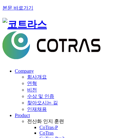
본문 바로가기
Company
회사개요
연혁
비전
수상 및 인증
찾아오시는 길
인재채용
Product
전산화 인지 훈련
CoTras-P
CoTras