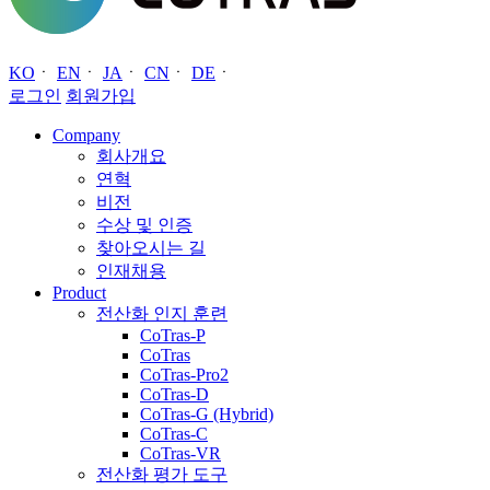
KO
ㆍ
EN
ㆍ
JA
ㆍ
CN
ㆍ
DE
ㆍ
로그인
회원가입
Company
회사개요
연혁
비전
수상 및 인증
찾아오시는 길
인재채용
Product
전산화 인지 훈련
CoTras-P
CoTras
CoTras-Pro2
CoTras-D
CoTras-G (Hybrid)
CoTras-C
CoTras-VR
전산화 평가 도구