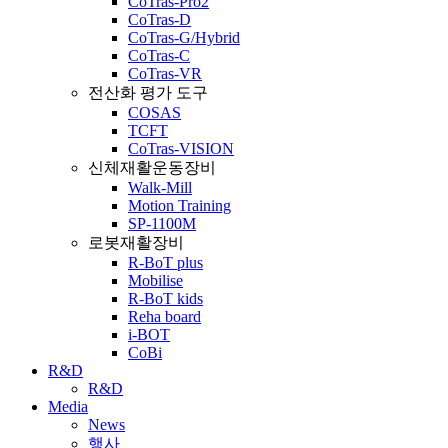
CoTras-Pro2
CoTras-D
CoTras-G/Hybrid
CoTras-C
CoTras-VR
전산화 평가 도구
COSAS
TCFT
CoTras-VISION
신체재활운동장비
Walk-Mill
Motion Training
SP-1100M
로봇재활장비
R-BoT plus
Mobilise
R-BoT kids
Reha board
i-BOT
CoBi
R&D
R&D
Media
News
행사