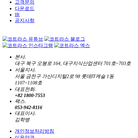
고객문의
다운로드
IR
공지사항
본사.
대구 북구 오봉로 164, 대구지식산업센터 701호~703호
서울지사.
서울 금천구 가산디지털2로 98 롯데IT캐슬 1동
1107~1108호
대표전화.
+82 1800-7553
팩스.
053-942-8116
대표이사.
김학병
개인정보처리방침
이용약관