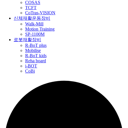
COSAS
TCFT
CoTras-VISION
신체재활운동장비
Walk-Mill
Motion Training
SP-1100M
로봇재활장비
R-BoT plus
Mobilise
R-BoT kids
Reha board
i-BOT
CoBi