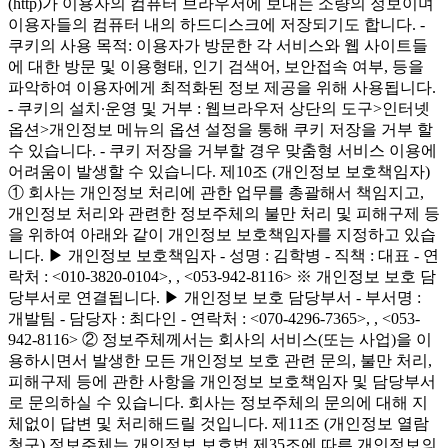
(http)가 이용자의 컴퓨터 브라우저에 보내는 소량의 정보이며
이용자들의 컴퓨터 내의 하드디스크에 저장되기도 합니다. -
쿠키의 사용 목적: 이용자가 방문한 각 서비스와 웹 사이트들
에 대한 방문 및 이용형태, 인기 검색어, 보안접속 여부, 등을
파악하여 이용자에게 최적화된 정보 제공을 위해 사용됩니다.
- 쿠키의 설치∙운영 및 거부 : 웹브라우저 상단의 도구>인터넷
옵션>개인정보 메뉴의 옵션 설정을 통해 쿠키 저장을 거부 할
수 있습니다. - 쿠키 저장을 거부할 경우 맞춤형 서비스 이용에
어려움이 발생할 수 있습니다. 제10조 (개인정보 보호책임자)
① 회사는 개인정보 처리에 관한 업무를 총괄해서 책임지고,
개인정보 처리와 관련한 정보주체의 불만 처리 및 피해구제 등
을 위하여 아래와 같이 개인정보 보호책임자를 지정하고 있습
니다. ▶ 개인정보 보호책임자 - 성명 : 김학병 - 직책 : 대표 - 연
락처 : <010-3820-0104>,
, <053-942-8116> ※ 개인정보 보호 담
당부서로 연결됩니다. ▶ 개인정보 보호 담당부서 - 부서명 :
개발팀 - 담당자 : 최다인 - 연락처 : <070-4296-7365>,
, <053-
942-8116> ② 정보주체께서는 회사의 서비스(또는 사업)을 이
용하시면서 발생한 모든 개인정보 보호 관련 문의, 불만 처리,
피해구제 등에 관한 사항을 개인정보 보호책임자 및 담당부서
로 문의하실 수 있습니다. 회사는 정보주체의 문의에 대해 지
체없이 답변 및 처리해드릴 것입니다. 제11조 (개인정보 열람
청구) 정보주체는 개인정보 보호법 제35조에 따른 개인정보의