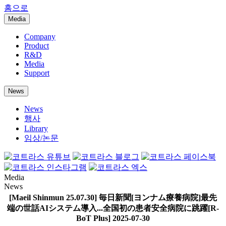
홈으로
Media
Company
Product
R&D
Media
Support
News
News
행사
Library
임상/논문
Media
News
[Maeil Shinmun 25.07.30] 毎日新聞[ヨンナム療養病院]最先
端の世話AIシステム導入...全国初の患者安全病院に跳躍[R-
BoT Plus]
2025-07-30