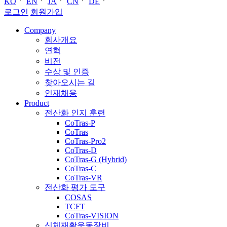
KO
ㆍ
EN
ㆍ
JA
ㆍ
CN
ㆍ
DE
ㆍ
로그인
회원가입
Company
회사개요
연혁
비전
수상 및 인증
찾아오시는 길
인재채용
Product
전산화 인지 훈련
CoTras-P
CoTras
CoTras-Pro2
CoTras-D
CoTras-G (Hybrid)
CoTras-C
CoTras-VR
전산화 평가 도구
COSAS
TCFT
CoTras-VISION
신체재활운동장비