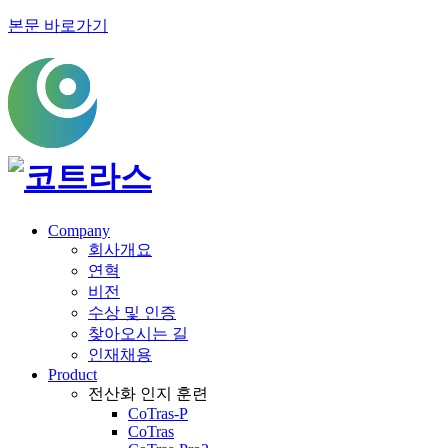
본문 바로가기
Company
회사개요
연혁
비전
수상 및 인증
찾아오시는 길
인재채용
Product
전산화 인지 훈련
CoTras-P
CoTras