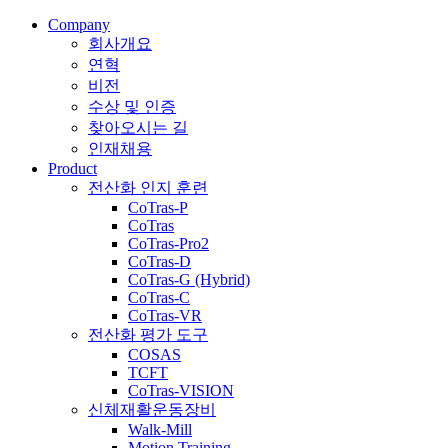
Company
회사개요
연혁
비전
수상 및 인증
찾아오시는 길
인재채용
Product
전산화 인지 훈련
CoTras-P
CoTras
CoTras-Pro2
CoTras-D
CoTras-G (Hybrid)
CoTras-C
CoTras-VR
전산화 평가 도구
COSAS
TCFT
CoTras-VISION
신체재활운동장비
Walk-Mill
Motion Training