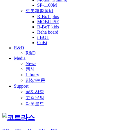
SP-1100M
로봇재활장비
R-BoT plus
MOBILISE
R-BoT kids
Reha board
i-BOT
CoBi
R&D
R&D
Media
News
행사
Library
임상/논문
Support
공지사항
고객문의
다운로드