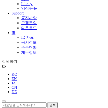
Library
임상/논문
Support
공지사항
고객문의
다운로드
IR
IR 자료
공시정보
주주현황
재무정보
검색하기
ko
KO
EN
JA
CN
DE
검색