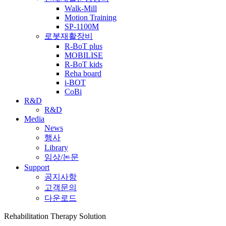
Walk-Mill
Motion Training
SP-1100M
로봇재활장비
R-BoT plus
MOBILISE
R-BoT kids
Reha board
i-BOT
CoBi
R&D
R&D
Media
News
행사
Library
임상/논문
Support
공지사항
고객문의
다운로드
Rehabilitation Therapy Solution